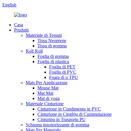
English
Casa
Prudutti
Materiale di Tessuti
Tissu Neoprene
Tissu di gomma
Roll Roll
Foglia di gomma
Fogliu di plastica
Fogliu di PET
Fogliu di PVC
Foara di u TPU
Mats Per Applicazione
Mouse Mat
Mat Mat
Mat di yoga
Materiale Cinturione
Cinturione in Cundimentu in PVC
Cinturione in Cinghju di Cummutazione
Cinturinu in Trasportu PU
Schiuma insonorizzante di gomma
Mats Per Materiale