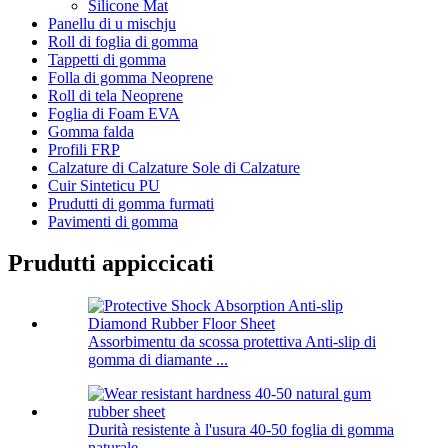
Silicone Mat
Panellu di u mischju
Roll di foglia di gomma
Tappetti di gomma
Folla di gomma Neoprene
Roll di tela Neoprene
Foglia di Foam EVA
Gomma falda
Profili FRP
Calzature di Calzature Sole di Calzature
Cuir Sinteticu PU
Prudutti di gomma furmati
Pavimenti di gomma
Prudutti appiccicati
Assorbimentu da scossa protettiva Anti-slip di
gomma di diamante ...
Durità resistente à l'usura 40-50 foglia di gomma
naturale