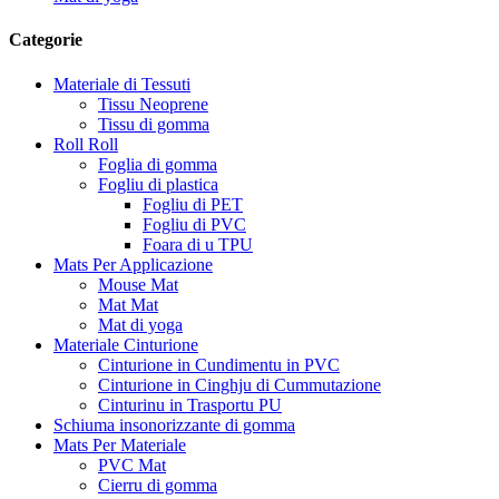
Categorie
Materiale di Tessuti
Tissu Neoprene
Tissu di gomma
Roll Roll
Foglia di gomma
Fogliu di plastica
Fogliu di PET
Fogliu di PVC
Foara di u TPU
Mats Per Applicazione
Mouse Mat
Mat Mat
Mat di yoga
Materiale Cinturione
Cinturione in Cundimentu in PVC
Cinturione in Cinghju di Cummutazione
Cinturinu in Trasportu PU
Schiuma insonorizzante di gomma
Mats Per Materiale
PVC Mat
Cierru di gomma