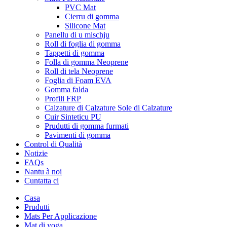
PVC Mat
Cierru di gomma
Silicone Mat
Panellu di u mischju
Roll di foglia di gomma
Tappetti di gomma
Folla di gomma Neoprene
Roll di tela Neoprene
Foglia di Foam EVA
Gomma falda
Profili FRP
Calzature di Calzature Sole di Calzature
Cuir Sinteticu PU
Prudutti di gomma furmati
Pavimenti di gomma
Control di Qualità
Notizie
FAQs
Nantu à noi
Cuntatta ci
Casa
Prudutti
Mats Per Applicazione
Mat di yoga